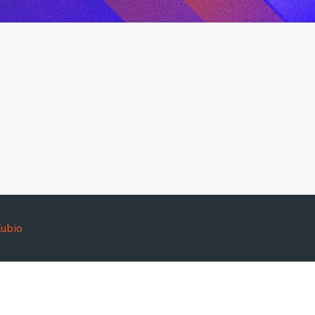
!
ubio