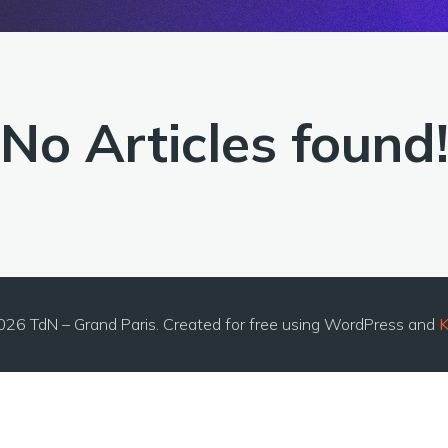
No Articles found
26 TdN – Grand Paris. Created for free using WordPress and
K