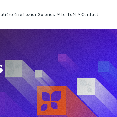
atière à réflexion
Galeries
Le TdN
Contact
s