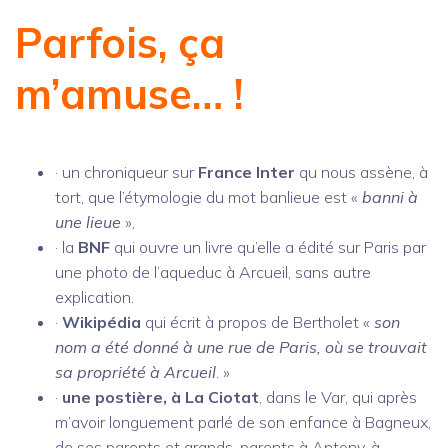
Parfois, ça
m’amuse… !
· un chroniqueur sur
France Inter
qu nous assène, à
tort, que l’étymologie du mot banlieue est «
banni à
une lieue
»,
· la
BNF
qui ouvre un livre qu’elle a édité sur Paris par
une photo de l’aqueduc à Arcueil, sans autre
explication.
·
Wikipédia
qui écrit à propos de Bertholet «
son
nom a été donné à une rue de Paris, où se trouvait
sa propriété à Arcueil
. »
·
une postière, à La Ciotat
, dans le Var, qui après
m’avoir longuement parlé de son enfance à Bagneux,
de ses parents et grands-parents à Antony, à