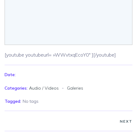
[youtube youtubeurl= »WWvtxqEcoY0″ ][/youtube]
Date:
-
Categories:
Audio / Videos
Galeries
Tagged:
No tags
NEXT