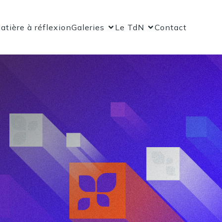
atière à réflexion
Galeries
Le TdN
Contact