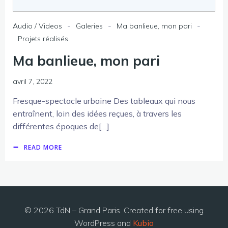
-
-
-
Audio / Videos
Galeries
Ma banlieue, mon pari
Projets réalisés
Ma banlieue, mon pari
avril 7, 2022
Fresque-spectacle urbaine Des tableaux qui nous
entraînent, loin des idées reçues, à travers les
différentes époques de[…]
READ MORE
© 2026 TdN – Grand Paris. Created for free using
WordPress and
Kubio