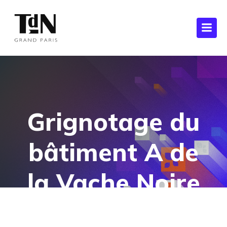
Grignotage du
bâtiment A de
la Vache Noire