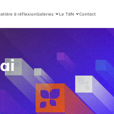
atière à réflexion
Galeries
Le TdN
Contact
ai